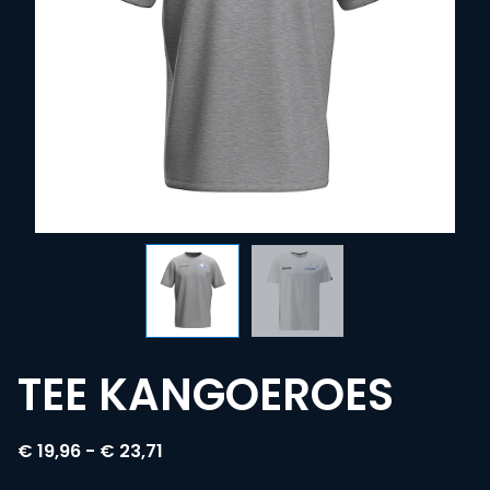
TEE KANGOEROES
€
19,96
-
€
23,71