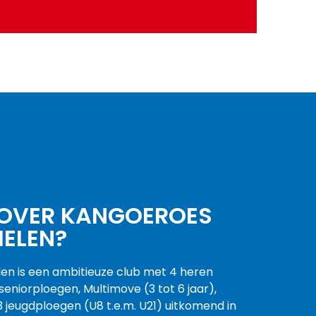
SOKKEN & ACCESSOIRES
BEKIJK AANBOD
 OVER KANGOEROES
ELEN?
n is een ambitieuze club met 4 heren
eniorploegen, Multimove (3 tot 6 jaar),
 jeugdploegen (U8 t.e.m. U21) uitkomend in