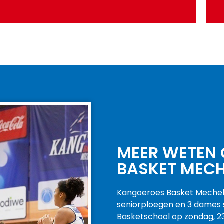
BROEKEN & SHORTS
BEKIJK AANBOD
MEER WETEN
BASKET MECH
Kangoeroes Basket Mechele
seniorploegen en 3 dames s
Basketschool op zondag, 23