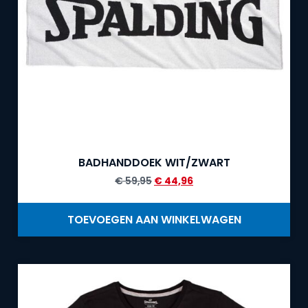
BADHANDDOEK WIT/ZWART
€
59,95
€
44,96
TOEVOEGEN AAN WINKELWAGEN