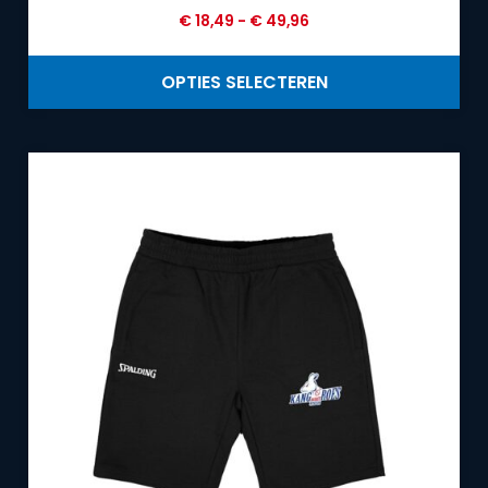
€
18,49
-
€
49,96
OPTIES SELECTEREN