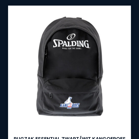
RUGZAK ESSENTIAL ZWART/WIT KANGOEROES