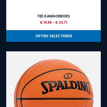
TEE KANGOEROES
€
19,96
-
€
23,71
OPTIES SELECTEREN